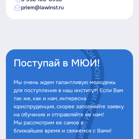
обеспечит баланс теории и практики;
Наши преподаватели имеют
priem@lawinst.ru
подтвержденный опыт подготовки
Контроль успеваемости, фокус
учеников к успешной сдаче ЕГЭ,
преподавателя на каждом ученике
проверенные методики и
индивидуальный подход к каждому
ученику.
Мини- группы (до 8 чел) позволяют
Поступай в МЮИ!
уделять внимание и консультировать
каждого.
Мы очень ждем талантливую молодежь
У каждого ученика будет
для поступления в наш институт! Если Вам
возможность личной сессии с
так же, как и нам, интересна
каждым преподавателем во время
юриспруденция, скорее заполняйте заявку
прохождения курса.
на обучение и отправляйте ее нам!
Мы рассмотрим ее самое в
ближайшее время и свяжемся с Вами!