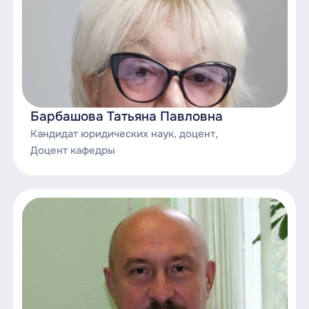
Судебная защита прав потребителей;
Судебная защита прав предпринимателей;
Теория доказательств в гражданском и
арбитражном процессе;
Барбашова Татьяна Павловна
Теоретические и практические проблемы
Кандидат юридических наук, доцент,
семейного права;
Доцент кафедры
Теоретические и практические проблемы
правового регулирования сделок;
Технологии юридического проектирования;
Третейское судопроизводство;
Трудовое право;
Финансовое право;