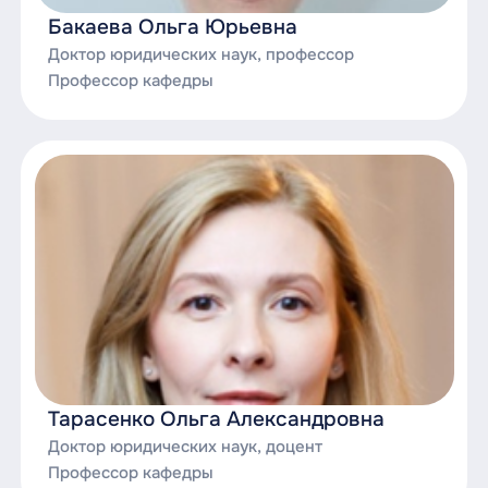
Исполнительное производство;
Бакаева Ольга Юрьевна
Доктор юридических наук, профессор
Исполнительное производство в
Профессор кафедры
Российской Федерации;
Коллизии в гражданском праве;
Коммерческое право;
Корпоративное право;
Международное частное право;
Налоговое право;
Наследственное право;
Некоммерческие организации;
Тарасенко Ольга Александровна
Доктор юридических наук, доцент
Несостоятельность (банкротство)
Профессор кафедры
физических и юридических лиц;