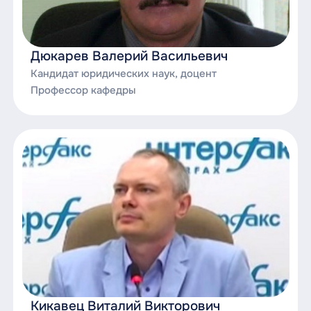
Экологическое право;
Научно-исследовательская деятельность и
Дюкарев Валерий Васильевич
подготовка научно-квалификационной
Кандидат юридических наук, доцент
работы (диссертации) на соискание ученой
Профессор кафедры
степени кандидата наук;
Научно-исследовательская практика;
Научно-исследовательская работа;
Педагогическая практика;
Производственная практика;
Производственная практика (научно-
исследовательская практика);
Производственная практика
(преддипломная практика);
Кикавец Виталий Викторович